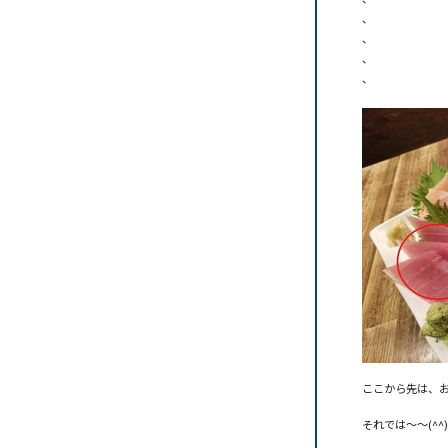
、
、
、
、
ここから先は、
それでは～～(^^)