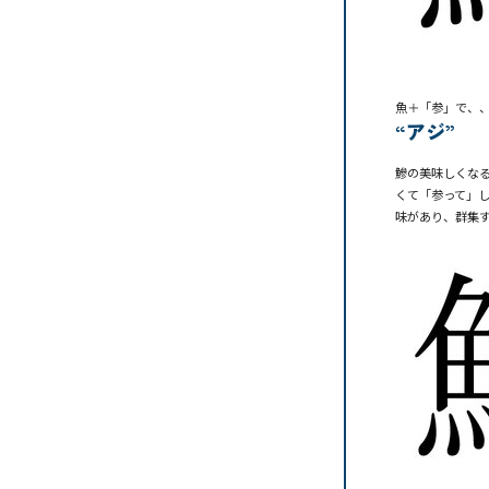
魚＋「参」で、
“アジ”
鰺の美味しくな
くて「参って」
味があり、群集