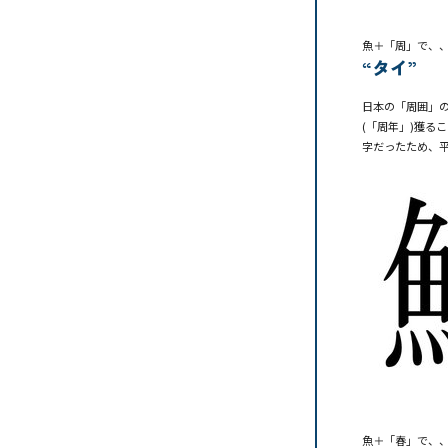
魚＋「周」で、
“タイ”
日本の「周囲」
(「周年」)獲る
字だったため、
魚＋「春」で、