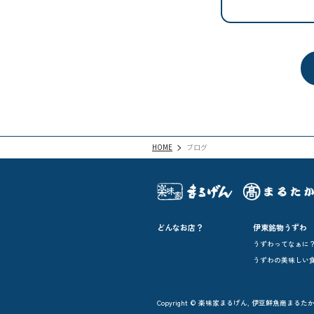
HOME
ブログ
どんなお店？
伊東銘物うずわ
うずわってなぁに
うずわの美味しい
Copyright © 楽味家まるげん, 伊豆鮮魚商まるたか All 