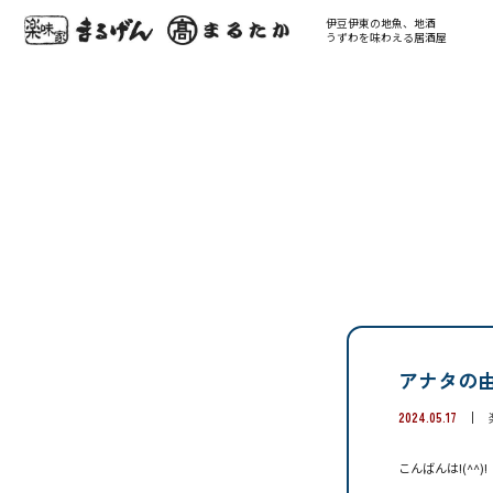
伊豆伊東の地魚、地酒
うずわを味わえる居酒屋
アナタの
2024.05.17
こんばんは!(^^)!