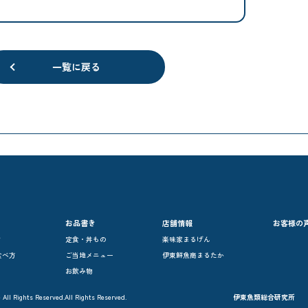
一覧に戻る
お品書き
店舗情報
お客様の
？
定食・丼もの
楽味家まるげん
食べ方
ご当地メニュー
伊東鮮魚商まるたか
お飲み物
Rights Reserved.
All Rights Reserved.
伊東魚類総合研究所