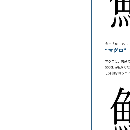
魚＋「有」で、
“マグロ”
マグロは、普通
5000kmも泳
し外側を囲うと