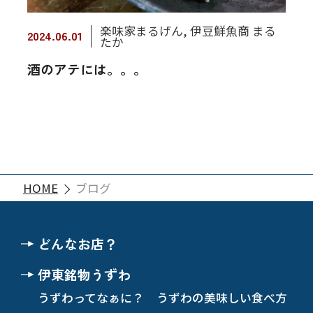
楽味家まるげん
,
伊豆鮮魚商 まる
2024.06.01
たか
酒のアテには。。。
HOME
ブログ
どんなお店？
伊東銘物うずわ
うずわってなぁに？
うずわの美味しい食べ方