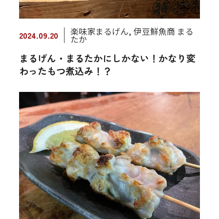
楽味家まるげん
,
伊豆鮮魚商 まる
2024.09.20
たか
まるげん・まるたかにしかない！かなり変
わったもつ煮込み！？